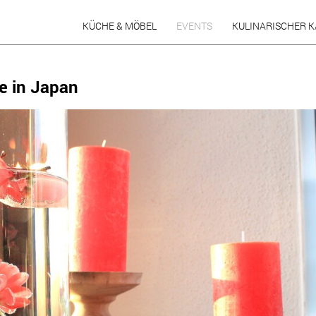
KÜCHE & MÖBEL
EVENTS
KULINARISCHER 
ausstellung
Waidmanns Heil 2022
e in Japan
impressionen
Piemont 2022
planung
Spanien ole´ 2022
fotos
Coq au Riesling 2019
küchennachrichten
Thail. Frühlingsküche 2019
Torte statt Worte 2019
Ital. Bergküche 2019
Burger & Beer 2019
Bergweihnacht 2018
Go Wild ! 2018
Storaths Schokowerkstatt
2018
Mamma Mia 2018