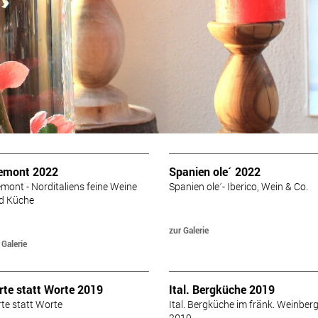
Spargel trifft Erdbeere 2018
WOK WM 2018
Ich will Meer ! 2018
Tapas Party 2018
emont 2022
Spanien ole´ 2022
emont - Norditaliens feine Weine
Spanien ole´- Iberico, Wein & Co.
d Küche
zur Galerie
 Galerie
rte statt Worte 2019
Ital. Bergküche 2019
rte statt Worte
Ital. Bergküche im fränk. Weinber
2019