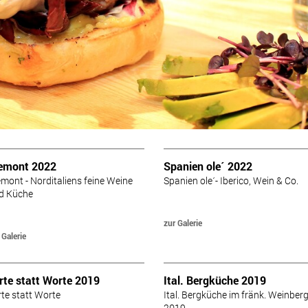
Spargel trifft Erdbeere 2018
WOK WM 2018
Ich will Meer ! 2018
Tapas Party 2018
emont 2022
Spanien ole´ 2022
emont - Norditaliens feine Weine
Spanien ole´- Iberico, Wein & Co.
d Küche
zur Galerie
 Galerie
rte statt Worte 2019
Ital. Bergküche 2019
rte statt Worte
Ital. Bergküche im fränk. Weinber
2019