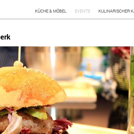
KÜCHE & MÖBEL
EVENTS
KULINARISCHER 
ausstellung
Waidmanns Heil 2022
werk
impressionen
Piemont 2022
planung
Spanien ole´ 2022
fotos
Coq au Riesling 2019
küchennachrichten
Thail. Frühlingsküche 2019
Torte statt Worte 2019
Ital. Bergküche 2019
Burger & Beer 2019
Bergweihnacht 2018
Go Wild ! 2018
Storaths Schokowerkstatt
2018
Mamma Mia 2018